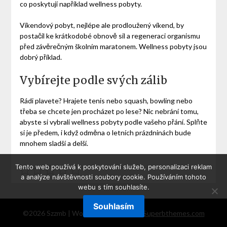
co poskytují například wellness pobyty.
Víkendový pobyt, nejlépe ale prodloužený víkend, by
postačil ke krátkodobé obnově sil a regeneraci organismu
před závěrečným školním maratonem. Wellness pobyty jsou
dobrý příklad.
Vybírejte podle svých zálib
Rádi plavete? Hrajete tenis nebo squash, bowling nebo
třeba se chcete jen procházet po lese? Nic nebrání tomu,
abyste si vybrali
wellness pobyty
podle vašeho přání. Splňte
si je předem, i když odměna o letních prázdninách bude
mnohem sladší a delší.
Tento web používá k poskytování služeb, personalizaci reklam
a analýze návštěvnosti soubory cookie. Používáním tohoto
webu s tím souhlasíte.
Souhlasím
©2026 Szzmb
| WordPress Theme by
Superbthemes.com