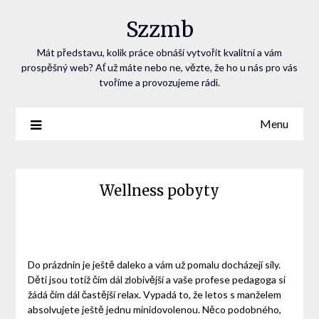
Szzmb
Mát představu, kolik práce obnáší vytvořit kvalitní a vám
prospěšný web? Ať už máte nebo ne, vězte, že ho u nás pro vás
tvoříme a provozujeme rádi.
Menu
Wellness pobyty
Do prázdnin je ještě daleko a vám už pomalu docházejí síly.
Děti jsou totiž čím dál zlobivější a vaše profese pedagoga si
žádá čím dál častější relax. Vypadá to, že letos s manželem
absolvujete ještě jednu minidovolenou. Něco podobného,