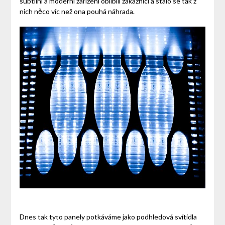
subtilní a moderní zařízení oblíbili zákazníci a stalo se tak z
nich něco víc než ona pouhá náhrada.
Dnes tak tyto panely potkáváme jako podhledová svítidla