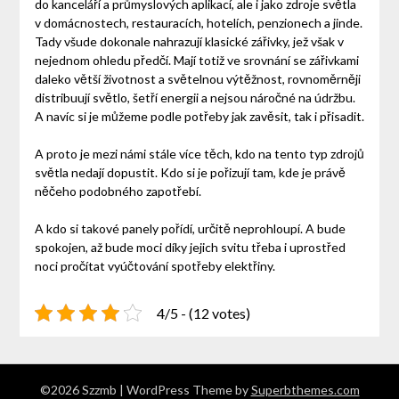
do kanceláří a průmyslových aplikací, ale i jako zdroje světla
v domácnostech, restauracích, hotelích, penzionech a jinde.
Tady všude dokonale nahrazují klasické zářivky, jež však v
nejednom ohledu předčí. Mají totiž ve srovnání se zářivkami
daleko větší životnost a světelnou výtěžnost, rovnoměrněji
distribuují světlo, šetří energii a nejsou náročné na údržbu.
A navíc si je můžeme podle potřeby jak zavěsit, tak i přisadit.
A proto je mezi námi stále více těch, kdo na tento typ zdrojů
světla nedají dopustit. Kdo si je pořizují tam, kde je právě
něčeho podobného zapotřebí.
A kdo si takové panely pořídí, určitě neprohloupí. A bude
spokojen, až bude moci díky jejich svitu třeba i uprostřed
noci pročítat vyúčtování spotřeby elektřiny.
4/5 - (12 votes)
©2026 Szzmb
| WordPress Theme by
Superbthemes.com