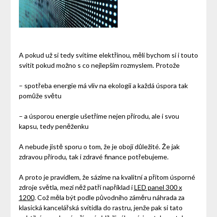
A pokud už si tedy svítíme elektřinou, měli bychom si i touto
svítit pokud možno s co nejlepším rozmyslem. Protože
– spotřeba energie má vliv na ekologii a každá úspora tak
pomůže světu
– a úsporou energie ušetříme nejen přírodu, ale i svou
kapsu, tedy peněženku
A nebude jistě sporu o tom, že je obojí důležité. Že jak
zdravou přírodu, tak i zdravé finance potřebujeme.
A proto je pravidlem, že sázíme na kvalitní a přitom úsporné
zdroje světla, mezi něž patří například i
LED panel 300 x
1200
. Což měla být podle původního záměru náhrada za
klasická kancelářská svítidla do rastru, jenže pak si tato