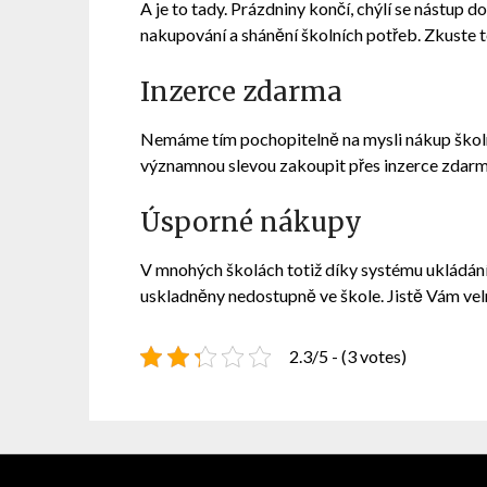
A je to tady. Prázdniny končí, chýlí se nástup do
nakupování a shánění školních potřeb. Zkuste t
Inzerce zdarma
Nemáme tím pochopitelně na mysli nákup školníc
významnou slevou zakoupit přes
inzerce zdar
Úsporné nákupy
V mnohých školách totiž díky systému ukládání 
uskladněny nedostupně ve škole. Jistě Vám vel
2.3/5 - (3 votes)