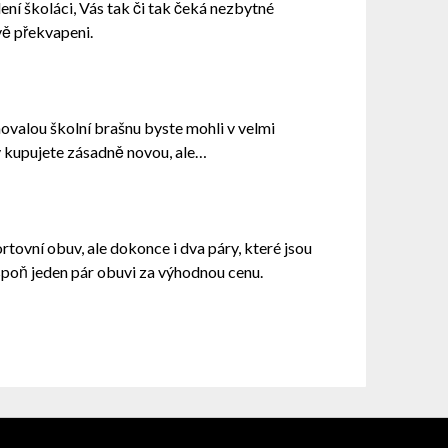
ílení školáci, Vás tak či tak čeká nezbytné
vě překvapeni.
ovalou školní brašnu byste mohli v velmi
v kupujete zásadně novou, ale…
tovní obuv, ale dokonce i dva páry, které jsou
spoň jeden pár obuvi za výhodnou cenu.