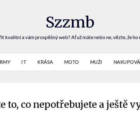
Szzmb
it kvalitní a vám prospěšný web? Ať už máte nebo ne, vězte, že ho 
IRMY
IT
KRÁSA
MOTO
MUŽI
NAKUPOVÁ
e to, co nepotřebujete a ještě v