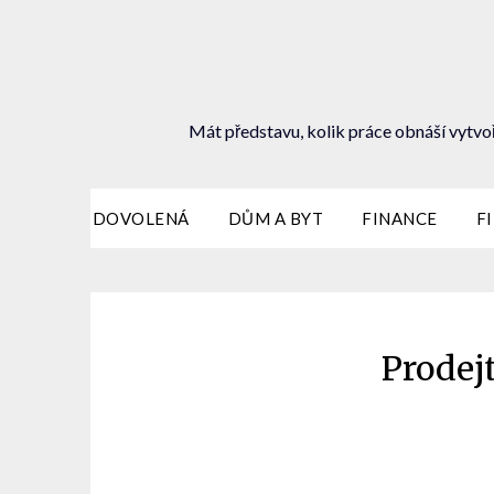
Mát představu, kolik práce obnáší vytvoř
DOVOLENÁ
DŮM A BYT
FINANCE
F
Prodejt