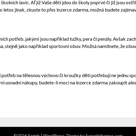
 školních lavic. Ať již Vaše děti jdou do školy poprvé či již jsou ostř
o letos jinak, zkuste to přes inzerce zdarma, možná budete zajíma
h potřeb, jakými jsou například tužky, pera či penály. Avšak zach
ma
, stejně jako například sportovní obuv. Možná namítnete, že obu
potřeb na tělesnou výchovu či kroužky děti potřebují ne jednu spor
mi usnadní nákupy, budete-li moci na inzerce zdarma zakoupit ale
©2026 Szzmb
| WordPress Theme by
Superbthemes.com