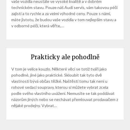
vaše vozidla neustále ve vysoké kvalitě a v dobrém
technickém stavu. Pouze náš Audi servis, vám takovou péči
zajistí a to rychle a za velmi výhodné ceny. Pouze s námi,
máte jistotu, že budou vaše vozidla v tom nejlepším stavu a
v odborné péči, která věřte,…
Prakticky ale pohodlně
V tom je velice kouzlo. Některé věci se totiž tváří jako
pohodlné, jiné jako praktické. Skloubit tak tyto dvě
vlastnosti bývá občas těžké. Naštěstí tomu tak není u
rohové sedací soupravy, kterou si můžete vybrat zcela
podle svého vlastního uvážení. Nemusíte se tak poddávat
názorům jiných nebo se nechávat přemlouvat prodavačem z
nějaké prodejny. Vybrat…