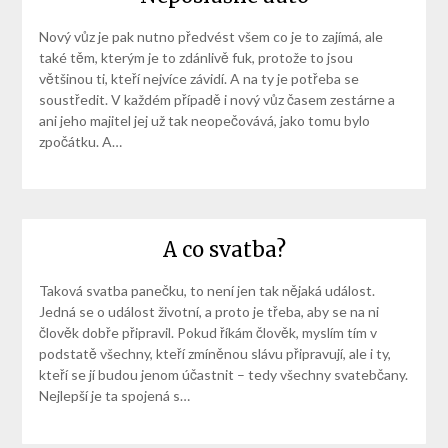
Nový vůz je pak nutno předvést všem co je to zajímá, ale
také těm, kterým je to zdánlivě fuk, protože to jsou
většinou ti, kteří nejvíce závidí. A na ty je potřeba se
soustředit. V každém případě i nový vůz časem zestárne a
ani jeho majitel jej už tak neopečovává, jako tomu bylo
zpočátku. A…
A co svatba?
Taková svatba panečku, to není jen tak nějaká událost.
Jedná se o událost životní, a proto je třeba, aby se na ni
člověk dobře připravil. Pokud říkám člověk, myslím tím v
podstatě všechny, kteří zmíněnou slávu připravují, ale i ty,
kteří se jí budou jenom účastnit – tedy všechny svatebčany.
Nejlepší je ta spojená s…