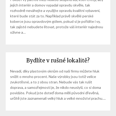
jejich interiér a domov vypadal opravdu skvěle, tak
rozhodně neváhejte a využijte opravdu kvalitní vybavení,
které bude stát za to. Například právě skvělé perské
koberce jsou opravdovým gólem, pokud si je pořídíte i vy,
tak zajisté nebudete litovat, protože váš interiér najednou
oživne a…
Bydlíte v rušné lokalitě?
Nevadí, díky plastovým oknům od naší firmy můžete hluk
snížit o mnoho procent. Naše výrobky jsou totiž velice
zvukotěsné, a to z obou stran. Nebude vás tak rušit
doprava, a samozřejmostí je, že nikdo neuslyší, co si doma
povídáte. Pokud jste doteď doma měli původní dřevěná,
určitě jste zaznamenali velký hluk a velké množství prachu….