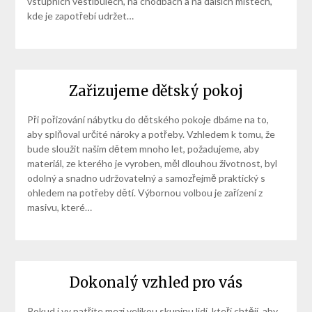
vstupních vestibulech, na chodbách a na dalších místech,
kde je zapotřebí udržet…
Zařizujeme dětský pokoj
Při pořizování nábytku do dětského pokoje dbáme na to,
aby splňoval určité nároky a potřeby. Vzhledem k tomu, že
bude sloužit našim dětem mnoho let, požadujeme, aby
materiál, ze kterého je vyroben, měl dlouhou životnost, byl
odolný a snadno udržovatelný a samozřejmě praktický s
ohledem na potřeby dětí. Výbornou volbou je zařízení z
masivu, které…
Dokonalý vzhled pro vás
Pokud i vy patříte mezi velikou skupinu lidí, kteří chtějí, aby