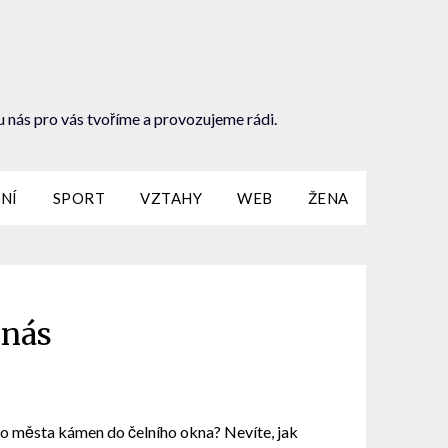
u nás pro vás tvoříme a provozujeme rádi.
NÍ
SPORT
VZTAHY
WEB
ŽENA
 nás
ě do města kámen do čelního okna? Nevíte, jak