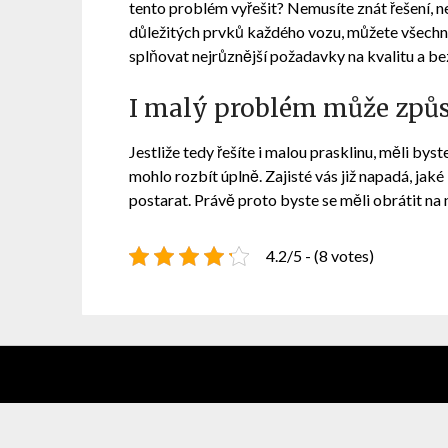
tento problém vyřešit? Nemusíte znát řešení, 
důležitých prvků každého vozu, můžete všechny 
splňovat nejrůznější požadavky na kvalitu a be
I malý problém může způs
Jestliže tedy řešíte i malou prasklinu, měli bys
mohlo rozbít úplně. Zajisté vás již napadá, jak
postarat. Právě proto byste se měli obrátit na 
4.2/5 - (8 votes)