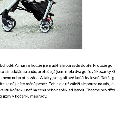
bchodě. A musím říct, že jsem udělala opravdu dobře. Protože golf
A to si nedělám srandu, protože já jsem měla dva golfové kočárky. 
ameno nebo přes záda. A taky jsou golfové kočárky levné. Takže g
te za něj ještě méně peněz. Tohle ale už záleží ale pouze na vás, j
valitu kočárku, než na cenu nebo například barvu. Chceme pro děti 
i jízdy v kočárku mají rády.