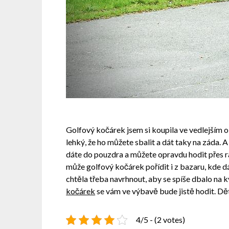
Golfový kočárek jsem si koupila ve vedlejším o
lehký, že ho můžete sbalit a dát taky na záda. 
dáte do pouzdra a můžete opravdu hodit přes r
může golfový kočárek pořídit i z bazaru, kde dá
chtěla třeba navrhnout, aby se spíše dbalo na k
kočárek
se vám ve výbavě bude jistě hodit. Dět
4/5 - (2 votes)