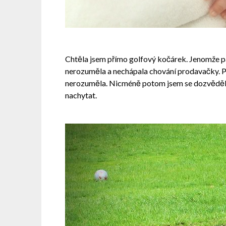
Chtěla jsem přímo golfový kočárek. Jenomže pan
nerozuměla a nechápala chování prodavačky. P
nerozuměla. Nicméně potom jsem se dozvěděla, 
nachytat.