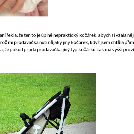
í řekla, že ten to je úplně nepraktický kočárek, abych si vzala n
roč mi prodavačka nutí nějaký jiný kočárek, když jsem chtěla př
že pokud prodá prodavačka jiný typ kočárku, tak má vyšší provizi