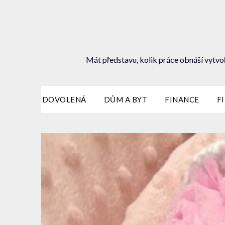
Mát představu, kolik práce obnáší vytvoř
DOVOLENÁ
DŮM A BYT
FINANCE
F