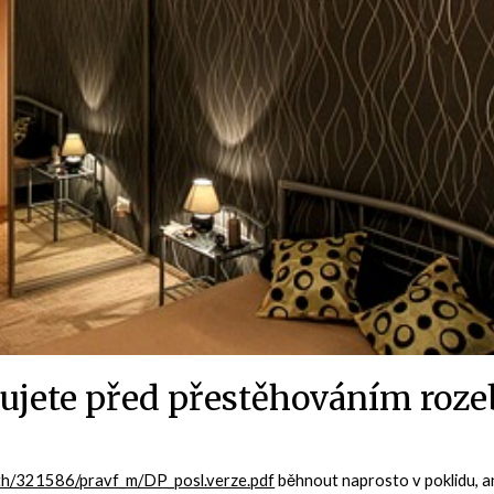
ujete před přestěhováním roze
z/th/321586/pravf_m/DP_posl.verze.pdf
běhnout naprosto v poklidu, an