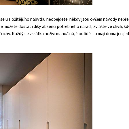
se u složitějšího nábytku neobejdete, někdy jsou ovšem návody nepře
e můžete dostat i díky absenci potřebného nářadí, zvláště ve chvíli, k
chy. Každý se zkrátka neživí manuálně, jsou lidé, co mají doma jen jedn