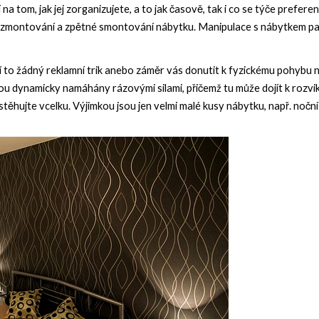
í na tom, jak jej zorganizujete, a to jak časově, tak i co se týče prefere
ozmontování a zpětné smontování nábytku. Manipulace s nábytkem patř
 to žádný reklamní trik anebo záměr vás donutit k fyzickému pohybu nav
sou dynamicky namáhány rázovými silami, přičemž tu může dojít k rozvikl
stěhujte vcelku. Výjimkou jsou jen velmi malé kusy nábytku, např. noční