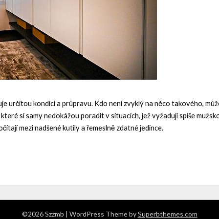
uje určitou kondici a průpravu. Kdo není zvyklý na něco takového, m
 které si samy nedokážou poradit v situacích, jež vyžadují spíše mužsko
očítají mezi nadšené kutily a řemeslně zdatné jedince.
©2026 Szzmb
| WordPress Theme by
Superbthemes.com