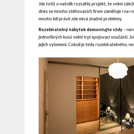
Jde totiž o natolik rozsáhlý projekt, že velmi zálež
dnes se mnoho stěhovacích firem zaměřuje i na r
mnoho lidí právě zde mívá značné problémy.
Rozebíratelný nábytek demontujte vždy
– není
jednotlivých kusů velmi trpí spojovací součásti. J
jejich vylomení. Cokoli je tedy rozebíratelného, ne