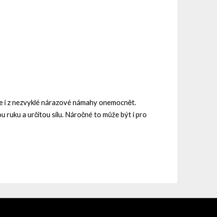
ůže i z nezvyklé nárazové námahy onemocnět.
u ruku a určitou sílu. Náročné to může být i pro