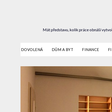
Mát představu, kolik práce obnáší vytvoř
DOVOLENÁ
DŮM A BYT
FINANCE
F