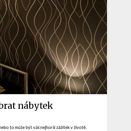
brat nábytek
ebo to může být váš nejhorší zážitek v životě.