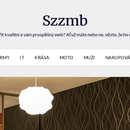
Szzmb
it kvalitní a vám prospěšný web? Ať už máte nebo ne, vězte, že ho 
IRMY
IT
KRÁSA
MOTO
MUŽI
NAKUPOVÁ