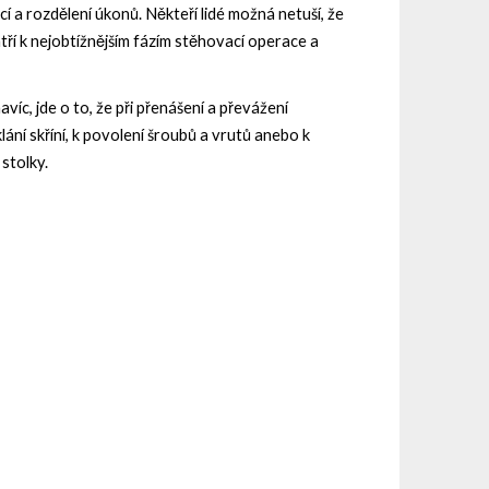
ncí a rozdělení úkonů.
Někteří lidé možná netuší, že
í k nejobtížnějším fázím stěhovací operace a
íc, jde o to, že při přenášení a převážení
ání skříní, k povolení šroubů a vrutů anebo k
 stolky.