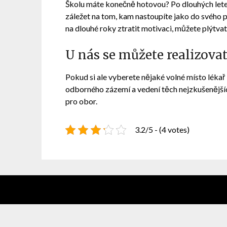
Školu máte konečně hotovou? Po dlouhých letech 
záležet na tom, kam nastoupíte jako do svého p
na dlouhé roky ztratit motivaci, můžete plýtv
U nás se můžete realizova
Pokud si ale vyberete nějaké
volné místo lékař
odborného zázemí a vedení těch nejzkušenějších
pro obor.
3.2/5 - (4 votes)