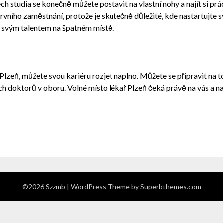
studia se konečně můžete postavit na vlastní nohy a najít si práci,
rvního zaměstnání, protože je skutečně důležité, kde nastartujte 
at svým talentem na špatném místě.
t
 Plzeň
, můžete svou kariéru rozjet naplno. Můžete se připravit na 
 doktorů v oboru. Volné místo lékař Plzeň čeká právě na vás a na 
©2026 Szzmb
| WordPress Theme by
Superbthemes.com