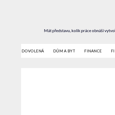
Mát představu, kolik práce obnáší vytvoř
DOVOLENÁ
DŮM A BYT
FINANCE
F