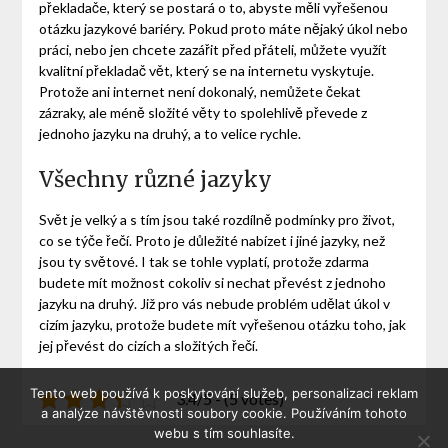
překladače, který se postará o to, abyste měli vyřešenou
otázku jazykové bariéry. Pokud proto máte nějaký úkol nebo
práci, nebo jen chcete zazářit před přáteli, můžete využít
kvalitní
překladač vět
, který se na internetu vyskytuje.
Protože ani internet není dokonalý, nemůžete čekat
zázraky, ale méně složité věty to spolehlivě převede z
jednoho jazyku na druhý, a to velice rychle.
Všechny různé jazyky
Svět je velký a s tím jsou také rozdílně podmínky pro život,
co se týče řečí. Proto je důležité nabízet i jiné jazyky, než
jsou ty světové. I tak se tohle vyplatí, protože zdarma
budete mít možnost cokoliv si nechat převést z jednoho
jazyku na druhý. Již pro vás nebude problém udělat úkol v
cizím jazyku, protože budete mít vyřešenou otázku toho, jak
jej převést do cizích a složitých řečí.
Tento web používá k poskytování služeb, personalizaci reklam
3.4/5 - (5 votes)
a analýze návštěvnosti soubory cookie. Používáním tohoto
webu s tím souhlasíte.