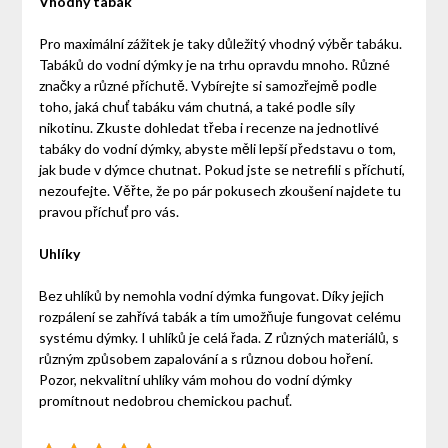
Vhodný tabák
Pro maximální zážitek je taky důležitý vhodný výběr tabáku.
Tabáků do vodní dýmky je na trhu opravdu mnoho. Různé
značky a různé příchutě. Vybírejte si samozřejmě podle
toho, jaká chuť tabáku vám chutná, a také podle síly
nikotinu. Zkuste dohledat třeba i recenze na jednotlivé
tabáky do vodní dýmky, abyste měli lepší představu o tom,
jak bude v dýmce chutnat. Pokud jste se netrefili s příchutí,
nezoufejte. Věřte, že po pár pokusech zkoušení najdete tu
pravou příchuť pro vás.
Uhlíky
Bez uhlíků by nemohla vodní dýmka fungovat. Díky jejich
rozpálení se zahřívá tabák a tím umožňuje fungovat celému
systému dýmky. I uhlíků je celá řada. Z různých materiálů, s
různým způsobem zapalování a s různou dobou hoření.
Pozor, nekvalitní uhlíky vám mohou do vodní dýmky
promítnout nedobrou chemickou pachuť.