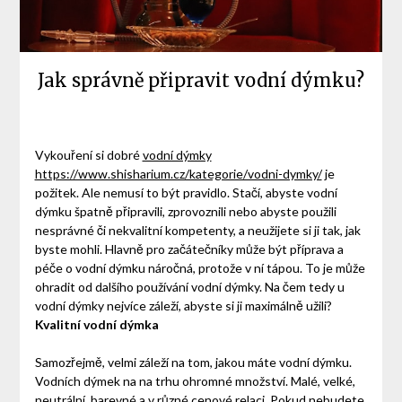
Jak správně připravit vodní dýmku?
Vykouření si dobré
vodní dýmky
https://www.shisharium.cz/kategorie/vodni-dymky/
je
požitek. Ale nemusí to být pravidlo. Stačí, abyste vodní
dýmku špatně připravili, zprovoznili nebo abyste použili
nesprávné či nekvalitní kompetenty, a neužijete si ji tak, jak
byste mohli. Hlavně pro začátečníky může být příprava a
péče o vodní dýmku náročná, protože v ní tápou. To je může
ohradit od dalšího používání vodní dýmky. Na čem tedy u
vodní dýmky nejvíce záleží, abyste si ji maximálně užili?
Kvalitní vodní dýmka
Samozřejmě, velmi záleží na tom, jakou máte vodní dýmku.
Vodních dýmek na na trhu ohromné množství. Malé, velké,
neutrální, barevné a v různé cenové relaci. Pokud nebudete