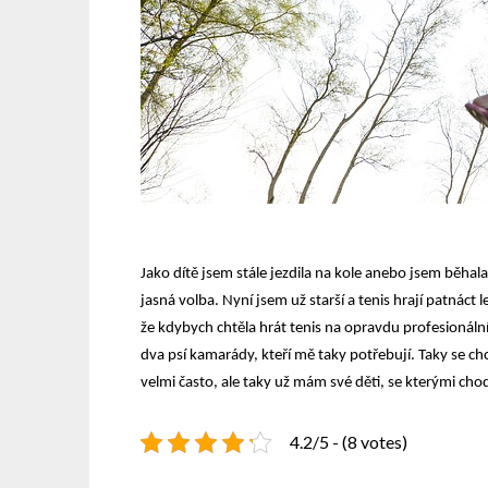
Jako dítě jsem stále jezdila na kole anebo jsem běhal
jasná volba. Nyní jsem už starší a tenis hrají patnáct l
že kdybych chtěla hrát tenis na opravdu profesionální
dva psí kamarády, kteří mě taky potřebují. Taky se chci
velmi často, ale taky už mám své děti, se kterými cho
4.2/5 - (8 votes)