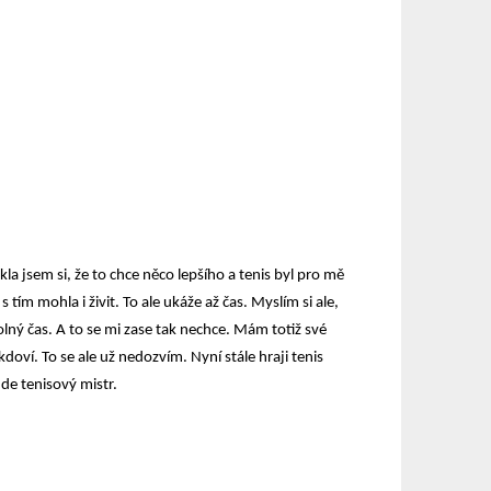
la jsem si, že to chce něco lepšího a tenis byl pro mě
 tím mohla i živit. To ale ukáže až čas. Myslím si ale,
lný čas. A to se mi zase tak nechce. Mám totiž své
kdoví. To se ale už nedozvím. Nyní stále hraji tenis
de tenisový mistr.