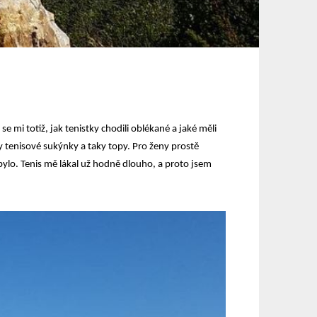
se mi totiž, jak tenistky chodili oblékané a jaké měli
y tenisové sukýnky a taky topy. Pro ženy prostě
k bylo. Tenis mě lákal už hodně dlouho, a proto jsem