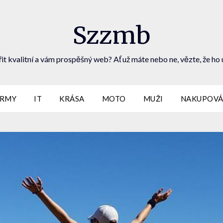
Szzmb
it kvalitní a vám prospěšný web? Ať už máte nebo ne, vězte, že ho 
IRMY
IT
KRÁSA
MOTO
MUŽI
NAKUPOVÁ