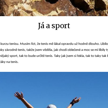
Já a sport
o kurzu tenisu. Musím říct, že tenis mě lákal opravdu už hodně dlouho. Líbilo 
y závodně tenis, takže jsem věděla, jak chodí oblečené a moc se mi líbily t
ějaký sport, tak to bude určitě tenis. Taky jak jsem si řekla, tak to taky ta
žáky na tenis.