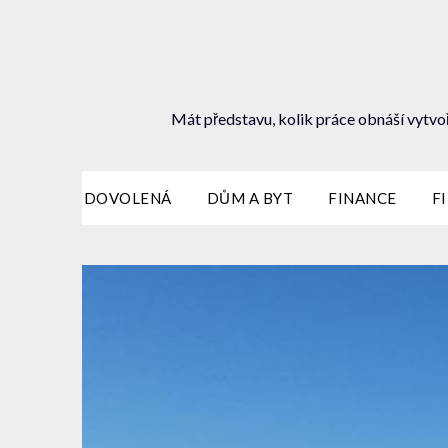
Mát představu, kolik práce obnáší vytvoř
DOVOLENÁ
DŮM A BYT
FINANCE
F