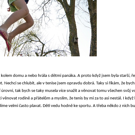
a kolem domu a nebo hrála s dětmi panáka. A proto když jsem byla starší, řek
et. Nechci se chlubit, ale v tenise jsem opravdu dobrá. Taky si říkám, že bych s
 úrovni, tak bych se taky musela více snažit a věnovat tomu všechen svůj vo
 věnovat rodině a přátelům a myslím, že tenis by mi za to asi nestál. I když 
díme velmi často plavat. Děti vedu hodně ke sportu. A třeba někdo z nich bu