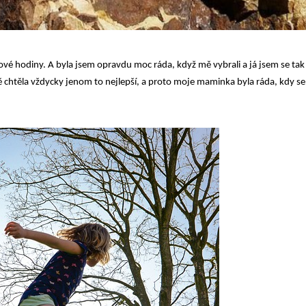
isové hodiny. A byla jsem opravdu moc ráda, když mě vybrali a já jsem se tak
htěla vždycky jenom to nejlepší, a proto moje maminka byla ráda, kdy se m