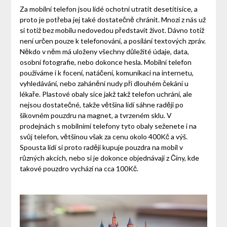
Za mobilní telefon jsou lidé ochotni utratit desetitisíce, a
proto je potřeba jej také dostatečně chránit. Mnozí z nás už
si totiž bez mobilu nedovedou představit život. Dávno totiž
není určen pouze k telefonování, a posílání textových zpráv.
Někdo v něm má uloženy všechny důležité údaje, data,
osobní fotografie, nebo dokonce hesla. Mobilní telefon
používáme i k focení, natáčení, komunikaci na internetu,
vyhledávání, nebo zahánění nudy při dlouhém čekání u
lékaře. Plastové obaly sice jakž takž telefon uchrání, ale
nejsou dostatečné, takže většina lidí sáhne raději po
šikovném pouzdru na magnet, a tvrzeném sklu. V
prodejnách s mobilními telefony tyto obaly seženete i na
svůj telefon, většinou však za cenu okolo 400Kč a výš.
Spousta lidí si proto raději kupuje pouzdra na mobil v
různých akcích, nebo si je dokonce objednávají z Číny, kde
takové pouzdro vychází na cca 100Kč.