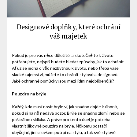
Designové doplňky, které ochrání
váš majetek
Pokud je pro vás něco důležité, a skutečně to k životu
potřebujete, nejspíš budete hledat způsoby, jak to ochránit.
Ať už se jedná o věc nezbytnou k životu, nebo třeba vaše
sladké tajemství, můžete to chránit stylově a designově.
Jaké ochranné pomůcky jsou mezi lidmi nejoblíbenější?
Pouzdro na brýle
Každý, kdo musí nosit brýle ví, jak snadno dojde k úhoně,
pokud si na ně nedává pozor. Brýle se snadno zlomí, nebo se
poškrábou sklíčka. A právě pro tento účel je potřeba
vlastnit šikovné
pouzdro na brýle
. Někomu postačí
obyčejné, jiní si ovšem potrpí na stylu, a tak své stylové