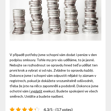
V případě potřeby jsme schopni vám dodat i peníze v den
podpisu smlouvy. Tohle my pro vás uděláme, to je jasné.
Nebojte se rozhodnout se opravdu hned teď a udělat ten
první krok a vybrat si od nás. Zvládne to opravdu každý.
Dokonce jsme i schopni vám odpustit nějaké ty záznam v
registrech, pokud je dokážete srozumitelně odůvodnit,
třeba že jste na něco zapomněli a podobně. Dokonce jsme
ochotni vám i
vyplatit
exekuci. Budete spokojení ve všech
směrech. Uvidíte a budete nadšení.
4.3/5 - (17 votes)