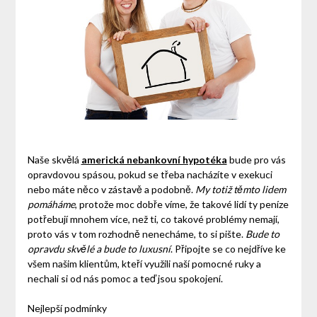
Naše skvělá
americká nebankovní hypotéka
bude pro vás
opravdovou spásou, pokud se třeba nacházíte v exekuci
nebo máte něco v zástavě a podobně.
My totiž těmto lidem
pomáháme
, protože moc dobře víme, že takové lidí ty peníze
potřebují mnohem více, než ti, co takové problémy nemají,
proto vás v tom rozhodně nenecháme, to si pište.
Bude to
opravdu skvělé a bude to luxusní
. Připojte se co nejdříve ke
všem našim klientům, kteří využili naší pomocné ruky a
nechali si od nás pomoc a teď jsou spokojení.
Nejlepší podmínky